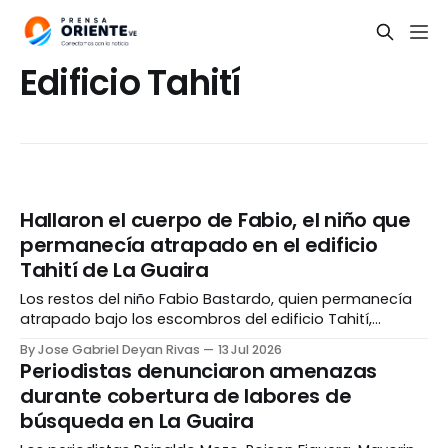
Edificio Tahití
Hallaron el cuerpo de Fabio, el niño que
permanecía atrapado en el edificio
Tahití de La Guaira
Los restos del niño Fabio Bastardo, quien permanecía
atrapado bajo los escombros del edificio Tahití,
estado La Guaira, fueron hallados junto al cuerpo de su
By Jose Gabriel Deyan Rivas
13 Jul 2026
madre, Kiriaki Navarro, este lunes, 13 de julio, poniendo
Periodistas denunciaron amenazas
fin a una búsqueda que se extendió por más de dos
durante cobertura de labores de
semanas. La información fue confirmada
búsqueda en La Guaira