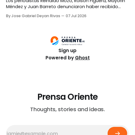
Los periodistas Reinaldo Mozo, Roison Figuera, Mayorin
Méndez y Juan Barreto denunciaron haber recibido
amenazas durante la cobertura de las labores de
By Jose Gabriel Deyan Rivas
07 Jul 2026
búsqueda y rescate en el edificio Tahití de Caraballeda,
estado La Guaira. El Sindicato Nacional de
Trabajadores de la Prensa (SNTP) detalló que el hecho
ocurrió el lunes,
Sign up
Powered by
Ghost
Prensa Oriente
Thoughts, stories and ideas.