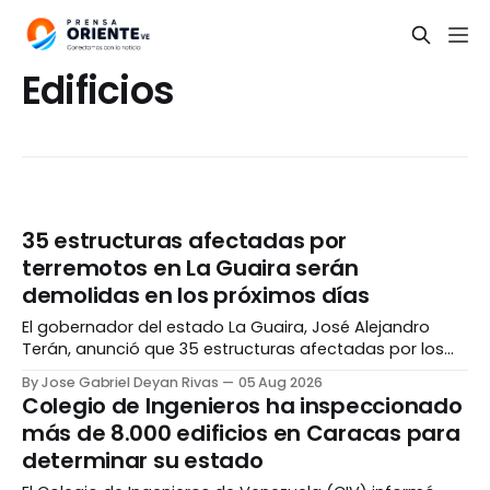
Edificios
35 estructuras afectadas por
terremotos en La Guaira serán
demolidas en los próximos días
El gobernador del estado La Guaira, José Alejandro
Terán, anunció que 35 estructuras afectadas por los
terremotos del 24 de junio serán demolidas en los
By Jose Gabriel Deyan Rivas
05 Aug 2026
próximos días. Durante una rueda de prensa, Terán
Colegio de Ingenieros ha inspeccionado
señaló que las edificaciones fueron evaluadas por
más de 8.000 edificios en Caracas para
equipos de especialistas y que los trabajos serán
determinar su estado
realizados bajo