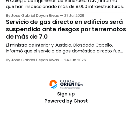
El Colegio de Ingenieros de Venezuela (CIV) informó
que han inspeccionado más de 8.000 infraestructuras
en Caracas tras los terremotos del 24 de junio, con el
By Jose Gabriel Deyan Rivas
27 Jul 2026
objetivo de determinar sus condiciones, identificar
Servicio de gas directo en edificios será
fallas y ofrecer recomendaciones a las comunidades y
suspendido ante riesgos por terremotos
autoridades locales para reducir vulnerabilidades. De
de más de 7.0
acuerdo a una
El ministro de Interior y Justicia, Diosdado Cabello,
informó que el servicio de gas doméstico directo fue
suspendido de manera temporal en vista de los daños
By Jose Gabriel Deyan Rivas
24 Jun 2026
provocados por los terremotos registrados este
miércoles, 24 de junio. Durante un pase informativo de
Venezolana de Televisión (VTV) Cabello detalló que la
medida
Sign up
Powered by
Ghost