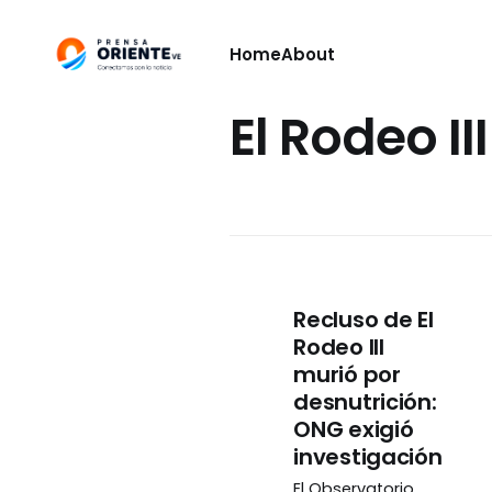
Home
About
El Rodeo III
Recluso de El
Rodeo III
murió por
desnutrición:
ONG exigió
investigación
El Observatorio