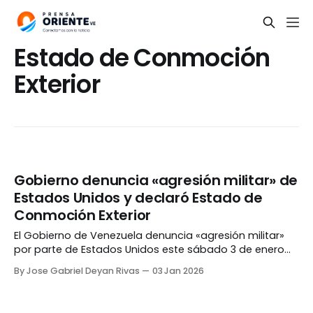
Estado de Conmoción
Exterior
Gobierno denuncia «agresión militar» de
Estados Unidos y declaró Estado de
Conmoción Exterior
El Gobierno de Venezuela denuncia «agresión militar»
por parte de Estados Unidos este sábado 3 de enero
en Caracas, Miranda, La Guaira y Aragua. A través de
By Jose Gabriel Deyan Rivas
03 Jan 2026
un comunicado, expresaron que «Tal agresión
amenaza la paz y estabilidad internacional,
concretamente de América Latina y el Caribe, y pone