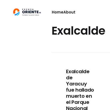
Home
About
Exalcalde
Exalcalde
de
Yaracuy
fue hallado
muerto en
el Parque
Nacional