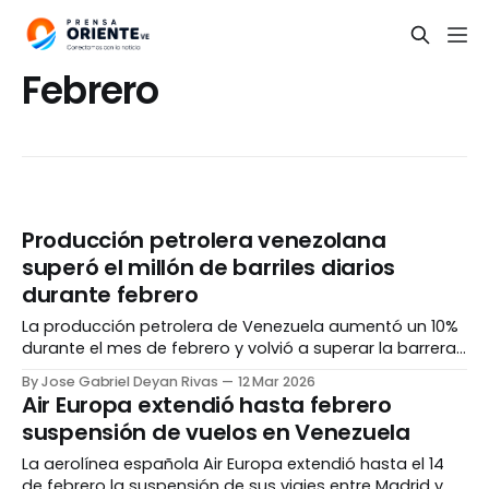
Febrero
Producción petrolera venezolana
superó el millón de barriles diarios
durante febrero
La producción petrolera de Venezuela aumentó un 10%
durante el mes de febrero y volvió a superar la barrera
del millón de barriles diarios, de acuerdo a un informe
By Jose Gabriel Deyan Rivas
12 Mar 2026
de la Organización de Países Exportadores de Petróleo
Air Europa extendió hasta febrero
(OPEP). El documento, publicado el miércoles, 11 de
suspensión de vuelos en Venezuela
marzo, detalló que la industria
La aerolínea española Air Europa extendió hasta el 14
de febrero la suspensión de sus viajes entre Madrid y