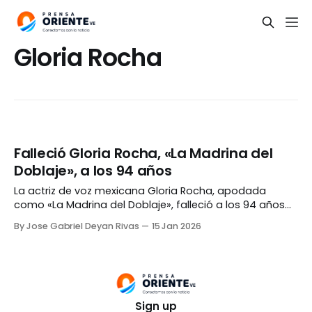
Gloria Rocha
Falleció Gloria Rocha, «La Madrina del
Doblaje», a los 94 años
La actriz de voz mexicana Gloria Rocha, apodada
como «La Madrina del Doblaje», falleció a los 94 años
de edad el pasado martes, 13 de enero. Actores como
By Jose Gabriel Deyan Rivas
15 Jan 2026
Mario Castañeda, Lalo Garza y Gerardo Reyero dieron a
conocer la noticia en sus redes sociales, agradeciendo
a Rocha por su labor
Sign up