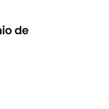
io de
i