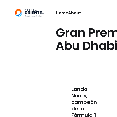
Home
About
Gran Prem
Abu Dhab
Lando
Norris,
campeón
de la
Fórmula 1