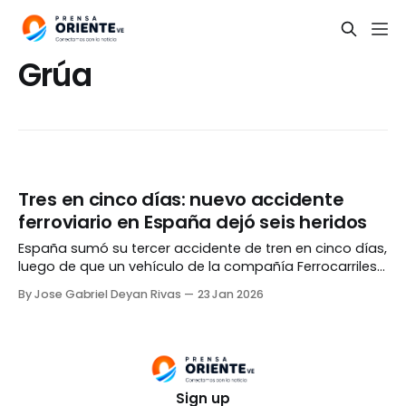
Grúa
Tres en cinco días: nuevo accidente
ferroviario en España dejó seis heridos
España sumó su tercer accidente de tren en cinco días,
luego de que un vehículo de la compañía Ferrocarriles
Españoles de Vía Estrecha (FEVE) chocara contra el
By Jose Gabriel Deyan Rivas
23 Jan 2026
brazo de una grúa en la ruta Cartagena-Los Nietos,
cerca de la localidad de Alumbres, provincia de Murcia.
De acuerdo a información suministrada
Sign up