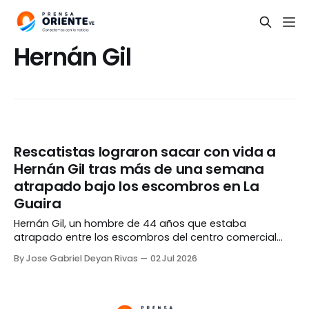
Hernán Gil
Rescatistas lograron sacar con vida a
Hernán Gil tras más de una semana
atrapado bajo los escombros en La
Guaira
Hernán Gil, un hombre de 44 años que estaba
atrapado entre los escombros del centro comercial
Galerías Playa Grande de La Guaira, fue rescatado con
By Jose Gabriel Deyan Rivas
02 Jul 2026
vida este jueves, 02 de julio, tras pasar más de una
semana bajo las ruinas de una caseta de seguridad.
Los rescatistas pasaron 114 horas