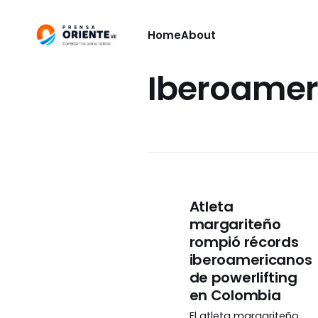
Home
About
Iberoamer
Atleta
margariteño
rompió récords
iberoamericanos
de powerlifting
en Colombia
El atleta margariteño