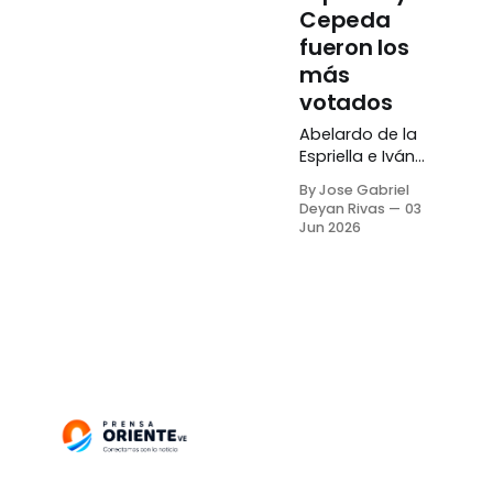
Cepeda
fueron los
más
votados
Abelardo de la
Espriella e Iván
Cepeda cerraron
By Jose Gabriel
la primera vuelta
Deyan Rivas
03
de las elecciones
Jun 2026
presidenciales de
Colombia como
los candidatos
más votados
durante la
jornada de este
domingo, 31 de
mayo, por lo que
irán a una
segunda
instancia
electoral. De la