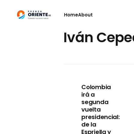
Home
About
Iván Cep
Colombia
irá a
segunda
vuelta
presidencial:
de la
Espriella y