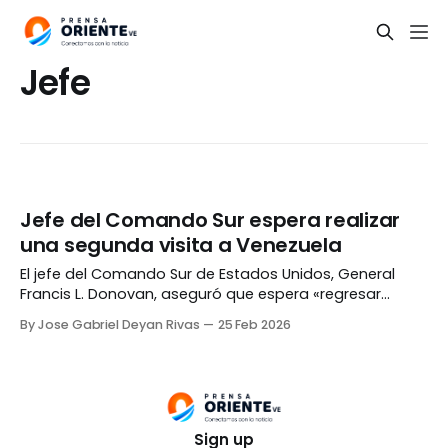
Jefe
Jefe del Comando Sur espera realizar
una segunda visita a Venezuela
El jefe del Comando Sur de Estados Unidos, General
Francis L. Donovan, aseguró que espera «regresar
pronto» a Venezuela para impulsar el plan de tres fases
By Jose Gabriel Deyan Rivas
25 Feb 2026
anunciado por el presidente Donald Trump. «La
colaboración del gobierno estadounidense con las
autoridades interinas apoya la estabilización de la
seguridad interna de Venezuela,
Sign up