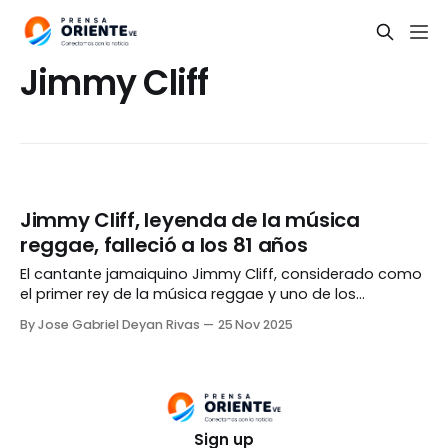
Jimmy Cliff
Jimmy Cliff, leyenda de la música
reggae, falleció a los 81 años
El cantante jamaiquino Jimmy Cliff, considerado como
el primer rey de la música reggae y uno de los
exponentes más importantes del género, falleció este
By Jose Gabriel Deyan Rivas
25 Nov 2025
lunes, 24 de septiembre, a los 81 años. La noticia fue
confirmada por la esposa del artista, Latifa Chambers,
en las redes sociales del músico.
Sign up