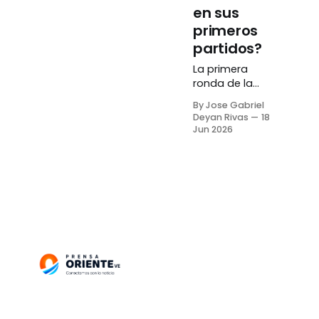
en sus
primeros
partidos?
La primera
ronda de la
fase de grupos
By Jose Gabriel
del Mundial de
Deyan Rivas
18
Fútbol llegó a su
Jun 2026
fin y nos dejó
varias
actuaciones
destacadas y
momentos
históricos,
destacando el
debut en la
competencia
de las
selecciones de
Cabo Verde,
Curazao,