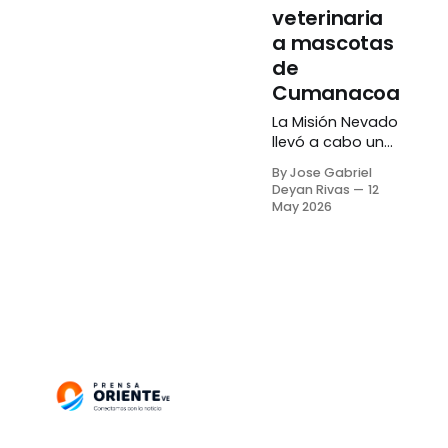
veterinaria
a mascotas
de
Cumanacoa
La Misión Nevado
llevó a cabo una
jornada de
By Jose Gabriel
atención
Deyan Rivas
12
veterinaria en la
May 2026
calle 19 de abril
de Cumanacoa,
estado Sucre,
durante el
pasado 09 de
mayo. De
acuerdo a una
publicación en
su cuenta de
Instagram, la
actividad
comenzó a las