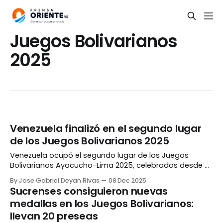
Juegos Bolivarianos
2025
Venezuela finalizó en el segundo lugar
de los Juegos Bolivarianos 2025
Venezuela ocupó el segundo lugar de los Juegos
Bolivarianos Ayacucho-Lima 2025, celebrados desde el
22 de noviembre hasta el 07 de diciembre en Perú. La
By Jose Gabriel Deyan Rivas
08 Dec 2025
delegación nacional obtuvo un total de 311 medallas
Sucrenses consiguieron nuevas
(104 de oro, 92 de plata y 115 de bronce), siendo
medallas en los Juegos Bolivarianos:
superada únicamente por Colombia, que consiguió
llevan 20 preseas