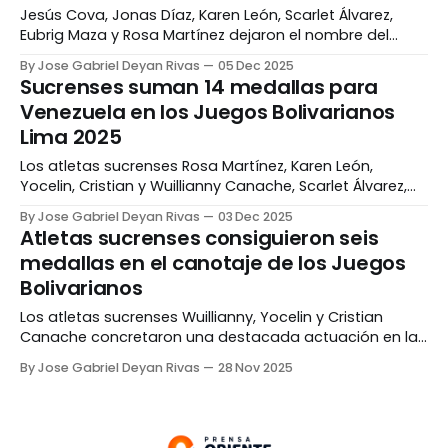
Jesús Cova, Jonas Díaz, Karen León, Scarlet Álvarez,
Eubrig Maza y Rosa Martínez dejaron el nombre del
estado Sucre y Venezuela en alto, luego de conseguir
By Jose Gabriel Deyan Rivas
05 Dec 2025
cinco medallas en los Juegos Bolivarianos Ayacucho-
Sucrenses suman 14 medallas para
Lima 2025. En el boxeo, Cova se llevó la presea dorada
Venezuela en los Juegos Bolivarianos
en la categoría de 65 kilogramos luego
Lima 2025
Los atletas sucrenses Rosa Martínez, Karen León,
Yocelin, Cristian y Wuillianny Canache, Scarlet Álvarez,
Eubrig Maza y María Acosta consiguieron 14 medallas,
By Jose Gabriel Deyan Rivas
03 Dec 2025
siete de oro, tres de plata y cuatro de bronce, para
Atletas sucrenses consiguieron seis
Venezuela en los Juegos Bolivarianos Ayacucho-Lima
medallas en el canotaje de los Juegos
2025, que se disputan en Perú. Martínez, quien viene de
Bolivarianos
conseguir
Los atletas sucrenses Wuillianny, Yocelin y Cristian
Canache concretaron una destacada actuación en la
prueba de canotaje de los Juegos Bolivarianos
By Jose Gabriel Deyan Rivas
28 Nov 2025
Ayacucho – Lima que se realizan en Perú. En la
categoría K4 200 metros femenina, las Canache se
llevaron la presea de bronce junto a Angélica Jiménez y
María Guerrero.