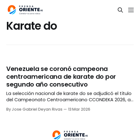
Karate do
Venezuela se coronó campeona
centroamericana de karate do por
segundo año consecutivo
La selección nacional de karate do se adjudicó el título
del Campeonato Centroamericano CCONDEKA 2026, al
conquistar 26 medallas de oro, 22 de plata y 30 de
By Jose Gabriel Deyan Rivas
13 Mar 2026
bronce en la ciudad de Managua, Nicaragua; siendo su
segundo triunfo consecutivo tras ganar en 2025. Entre
los atletas más destacados del campeonato