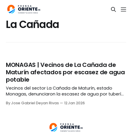
La Cañada
MONAGAS | Vecinos de La Cañada de
Maturín afectados por escasez de agua
potable
Vecinos del sector La Cañada de Maturín, estado
Monagas, denunciaron la escasez de agua por tubería
en la zona producto de la avería de la bomba principal
By Jose Gabriel Deyan Rivas
12 Jan 2026
que surte a la comunidad. Carlos Jiménez, uno de los
vecinos afectados, explicó que necesitan un nuevo
equipo de 15 caballos, pero que