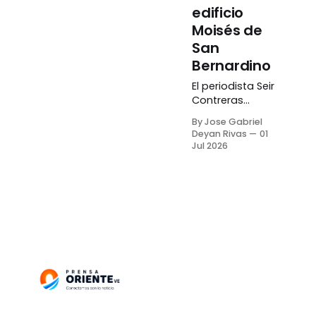
edificio
Moisés de
San
Bernardino
El periodista Seir
Contreras
informó que las
By Jose Gabriel
labores de
Deyan Rivas
01
búsqueda de
Jul 2026
víctimas en las
ruinas del
edificio Moisés
de San
Bernardino, en
Caracas,
culminaron tras
el hallazgo del
cuerpo de una
mujer abrazada
a su perro.
Contreras