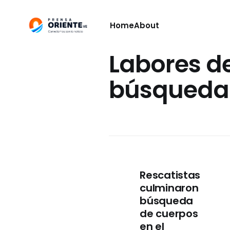
Home
About
Labores d
búsqueda
Rescatistas
culminaron
búsqueda
de cuerpos
en el