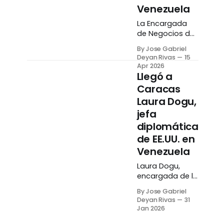
Venezuela
La Encargada
de Negocios de
Estados Unidos
By Jose Gabriel
en Venezuela,
Deyan Rivas
15
Laura Dogu,
Apr 2026
anunció que
Llegó a
dejará el puesto
Caracas
para regresar a
Laura Dogu,
su cargo
jefa
anterior como
Asesora de
diplomática
Política Exterior
de EE.UU. en
del jefe del
Venezuela
Estado Mayor
Conjunto.
Laura Dogu,
Mediante un
encargada de la
comunicado
misión
By Jose Gabriel
publicado en X
diplomática de
Deyan Rivas
31
este miércoles,
Estados Unidos
Jan 2026
15 de abril, Dogu
para Venezuela,
detalló que