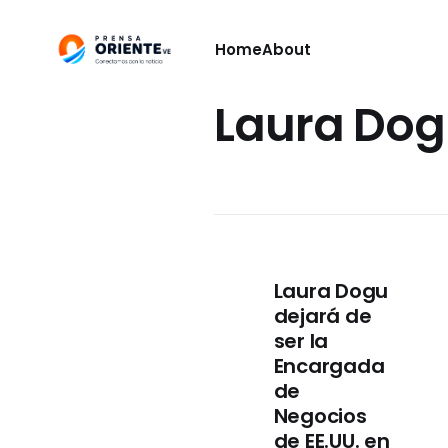
Home
About
Laura Do
Laura Dogu
dejará de
ser la
Encargada
de
Negocios
de EE.UU. en