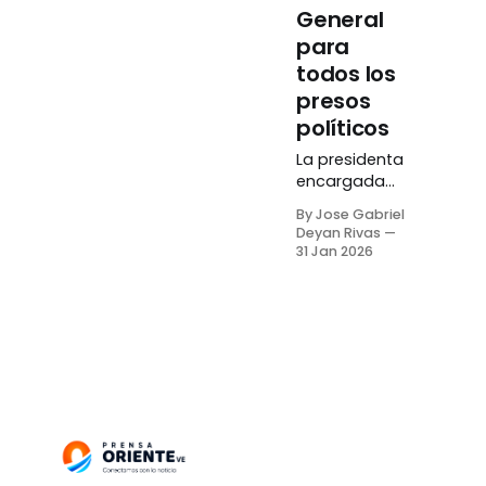
General
para
todos los
presos
políticos
La presidenta
encargada
de la
By Jose Gabriel
República,
Deyan Rivas
Delcy
31 Jan 2026
Rodríguez,
anunció este
viernes, 30 de
enero, la
creación de
una ley de
amnistía
general para
todos los
presos
políticos.