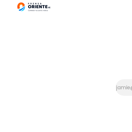
busca
enaltecer,
valorar y
dignificar la
labor de los
comunicadores
sociales en la
región Insular.
Durante la
sesión
realizada el
martes, 02 de
junio, la
presidenta