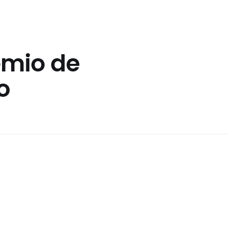
emio de
o