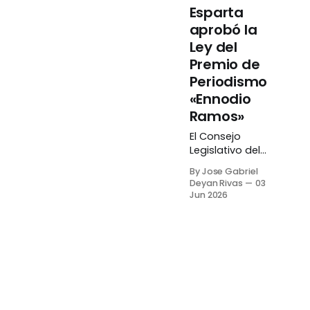
Esparta
aprobó la
Ley del
Premio de
Periodismo
«Ennodio
Ramos»
El Consejo
Legislativo del
Estado Nueva
By Jose Gabriel
Esparta
Deyan Rivas
03
(Clebne)
Jun 2026
aprobó en
segunda
discusión y por
unanimidad la
Ley del Premio
de Periodismo
«Ennodio
Ramos», que