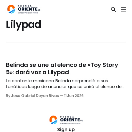
Lilypad
Belinda se une al elenco de «Toy Story
5»: dará voz a Lilypad
La cantante mexicana Belinda sorprendió a sus
fanáticos luego de anunciar que se unirá al elenco de
doblaje para Latinoamérica y España de «Toy Story 5».
By Jose Gabriel Deyan Rivas
11 Jun 2026
La intérprete de «Amor a primera vista» prestará su voz
a Lilypad, un nuevo e importante personaje dentro de la
aclamada producción animada Mediante
Sign up