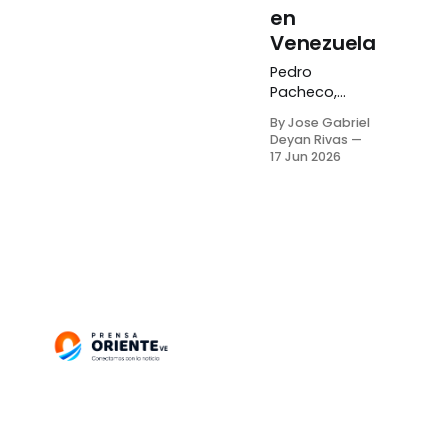
en
Venezuela
Pedro
Pacheco,
presidente
By Jose Gabriel
ejecutivo de
Deyan Rivas
la Asociación
17 Jun 2026
Bancaria de
Venezuela
(Asobanca),
negó que el
sistema
bancario
haya recibido
instrucciones
para limitar la
venta de
divisas a
personas
naturales.
Pacheco