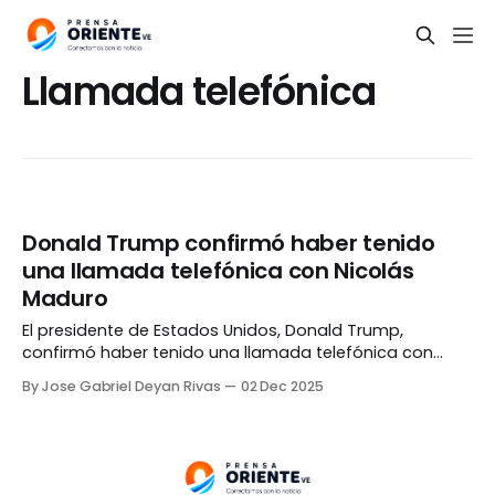
Llamada telefónica
Donald Trump confirmó haber tenido
una llamada telefónica con Nicolás
Maduro
El presidente de Estados Unidos, Donald Trump,
confirmó haber tenido una llamada telefónica con
Nicolás Maduro, luego de múltiples rumores y artículos
By Jose Gabriel Deyan Rivas
02 Dec 2025
que apuntaban a comunicaciones entre Washington y
Caracas. «La respuesta es sí», declaró Trump durante
una rueda de prensa realizada el domingo, 30 de
noviembre. Sin embargo, el