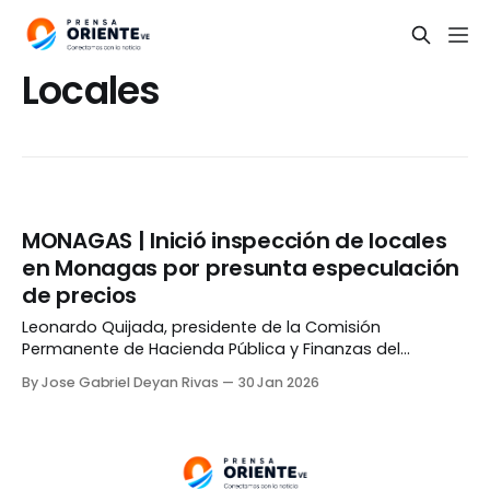
Locales
MONAGAS | Inició inspección de locales
en Monagas por presunta especulación
de precios
Leonardo Quijada, presidente de la Comisión
Permanente de Hacienda Pública y Finanzas del
Consejo Legislativo del estado Monagas, realizó junto a
By Jose Gabriel Deyan Rivas
30 Jan 2026
funcionarios de la Sundde un operativo de fiscalización
en la entidad. La situación ocurrió luego de que
miembros de la Comuna «Sueños del Comandante» de
Maturín, denunciaran aumentos «injustificados»