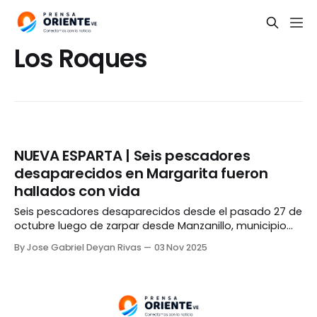
Los Roques
NUEVA ESPARTA | Seis pescadores
desaparecidos en Margarita fueron
hallados con vida
Seis pescadores desaparecidos desde el pasado 27 de
octubre luego de zarpar desde Manzanillo, municipio
Antolín del Campo del estado Nueva Esparta, fueron
By Jose Gabriel Deyan Rivas
03 Nov 2025
hallados con vida cerca de Los Roques. El grupo fue
hallado por otros trabajadores del mar quienes se
encontraban recorriendo la zona y los avistaron en un