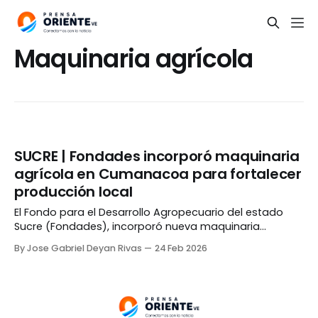
Maquinaria agrícola
SUCRE | Fondades incorporó maquinaria
agrícola en Cumanacoa para fortalecer
producción local
El Fondo para el Desarrollo Agropecuario del estado
Sucre (Fondades), incorporó nueva maquinaria
agrícola destinada a impulsar la producción de maíz y
By Jose Gabriel Deyan Rivas
24 Feb 2026
otros rubros en Cumanacoa, municipio Montes. La
entrega de los equipos se realizó desde el Complejo
Agropecuario «El Granero de José», donde las
autoridades detallaron que los implementos