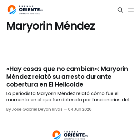
Maryorin Méndez
«Hay cosas que no cambian»: Maryorin
Méndez relató su arresto durante
cobertura en El Helicoide
La periodista Maryorin Méndez relató cómo fue el
momento en el que fue detenida por funcionarios del
Servicio Bolivariano de Inteligencia Nacional (Sebin) en
By Jose Gabriel Deyan Rivas
04 Jun 2026
Caracas, mientras cubría el presunto traslado de
varios reclusos de El Helicoide a otras cárceles del país,
hecho ocurrido durante la tarde-noche del pasado
miércoles. En