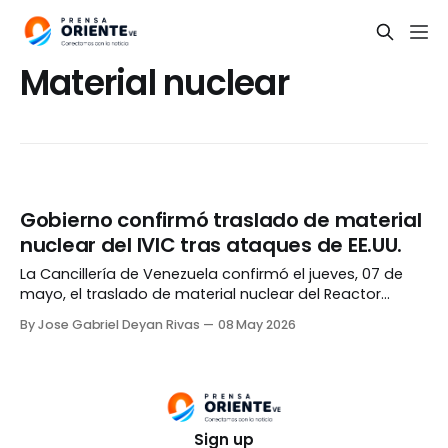
Material nuclear
Gobierno confirmó traslado de material
nuclear del IVIC tras ataques de EE.UU.
La Cancillería de Venezuela confirmó el jueves, 07 de
mayo, el traslado de material nuclear del Reactor
Experimental RV-1 del Instituto Venezolano de
By Jose Gabriel Deyan Rivas
08 May 2026
Investigaciones Científicas (IVIC), tras los bombardeos
realizados por Estados Unidos el pasado 03 de enero.
De acuerdo al documento, la estructura finalizó su ciclo
operativo en 1991
Sign up