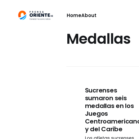
Home
About
Medallas
Sucrenses
sumaron seis
medallas en los
Juegos
Centroamerican
y del Caribe
Los atletas sucrenses