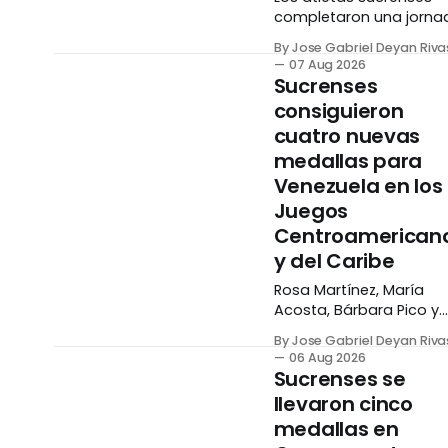
completaron una jorna
histórica para Venezuel
By Jose Gabriel Deyan Riva
en los Juegos
07 Aug 2026
Centroamericanos y de
Sucrenses
Caribe tras conseguir s
consiguieron
medallas (dos de oro,
cuatro nuevas
plata y bronce) en los
Juegos
medallas para
Centroamericanos y de
Venezuela en los
Caribe de Santo
Juegos
Domingo. En cuanto al
Centroamerican
desempeño individual d
canotaje, Yocelin
y del Caribe
Canache subió al terce
Rosa Martínez, María
lugar del
Acosta, Bárbara Pico y
Eubrig Maza dejaron en
By Jose Gabriel Deyan Riva
alto el nombre de
06 Aug 2026
Venezuela y el estado
Sucrenses se
Sucre tras sumar cuatr
llevaron cinco
medallas en los Juegos
medallas en
Centroamericanos y de