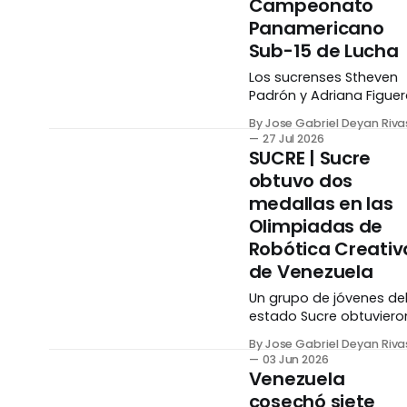
Caribe que se disputan
Campeonato
en Santo Domingo.
Panamericano
Martínez se colgó la
Sub-15 de Lucha
presea de bronce en la
prueba de Triatlón
Los sucrenses Stheven
Femenino
Padrón y Adriana Figue
firmaron una actuación
By Jose Gabriel Deyan Riva
de ensueño en el
27 Jul 2026
Campeonato
SUCRE | Sucre
Panamericano Sub-15 
obtuvo dos
Lucha disputado en la
medallas en las
Ciudad de México, tras
cosechar cinco medall
Olimpiadas de
entre los dos. Padrón
Robótica Creativ
obtuvo tres preseas, d
de Venezuela
de oro y una de plata. L
primera llegó tras
Un grupo de jóvenes de
conseguir el segundo
estado Sucre obtuviero
una medalla de oro y u
By Jose Gabriel Deyan Riva
de bronce en las
03 Jun 2026
Olimpiadas de Robótic
Venezuela
Creativa (ORC) 2026,
cosechó siete