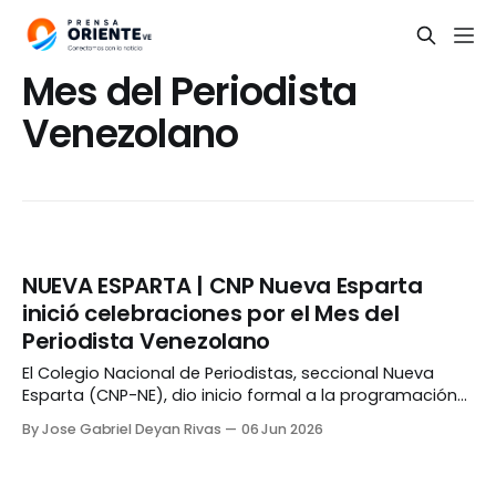
Mes del Periodista
Venezolano
NUEVA ESPARTA | CNP Nueva Esparta
inició celebraciones por el Mes del
Periodista Venezolano
El Colegio Nacional de Periodistas, seccional Nueva
Esparta (CNP-NE), dio inicio formal a la programación
institucional con motivo del Mes del Periodista
By Jose Gabriel Deyan Rivas
06 Jun 2026
Venezolano con un concierto de la Orquesta Sinfónica
Juvenil, núcleo Porlamar. Ana Carolina Arias, secretaria
general del CNP-NE, destacó que el periodismo y las