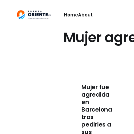
Home
About
Mujer agr
Mujer fue
agredida
en
Barcelona
tras
pedirles a
sus