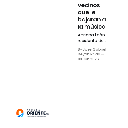
vecinos
que le
bajaran a
la música
Adriana León,
residente del
sector
By Jose Gabriel
Guamachito
Deyan Rivas
de Barcelona,
03 Jun 2026
estado
Anzoátegui,
denunció que
fue golpeada
por varios de
sus vecinos
luego de
haberles
reclamado
por el alto
volumen de
la música en