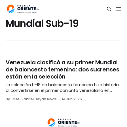
Mundial Sub-19
Venezuela clasificó a su primer Mundial
de baloncesto femenino: dos sucrenses
están en la selección
La selección U-18 de baloncesto femenino hizo historia
al convertirse en el primer conjunto venezolano en
clasificarse a un Mundial de mujeres tras derrotar a
By Jose Gabriel Deyan Rivas
14 Jun 2026
México en los cuartos de final de la AmeriCup, con la
participación de las sucrenses Alexandra Cabeza y
Antonella Ramos. El quinteto criollo dejó en