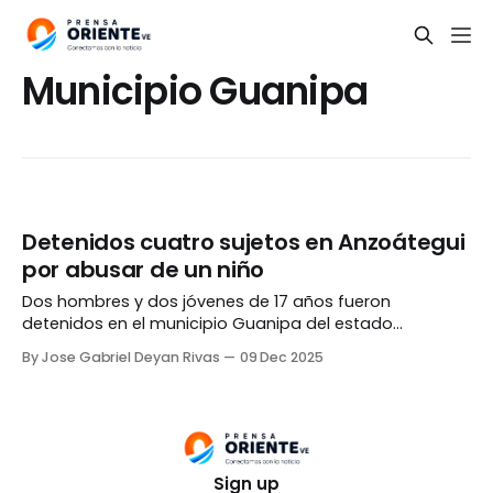
Municipio Guanipa
Detenidos cuatro sujetos en Anzoátegui
por abusar de un niño
Dos hombres y dos jóvenes de 17 años fueron
detenidos en el municipio Guanipa del estado
Anzoátegui por presuntamente abusar de un niño de 10
By Jose Gabriel Deyan Rivas
09 Dec 2025
años y de incurrir en el delito de ultraje a funcionario
policial. Los adultos fueron identificados como Pedro
Alexis y José Antonio Azacón, de 39
Sign up