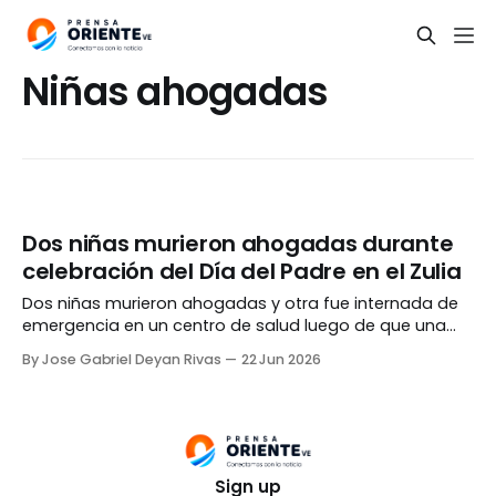
Niñas ahogadas
Dos niñas murieron ahogadas durante
celebración del Día del Padre en el Zulia
Dos niñas murieron ahogadas y otra fue internada de
emergencia en un centro de salud luego de que una
embarcación naufragara en las costas de San
By Jose Gabriel Deyan Rivas
22 Jun 2026
Timoteo, municipio Baralt del estado Zulia, durante un
acto en conmemoración del Día del Padre. El hecho
ocurrió en el sector San José «La
Sign up