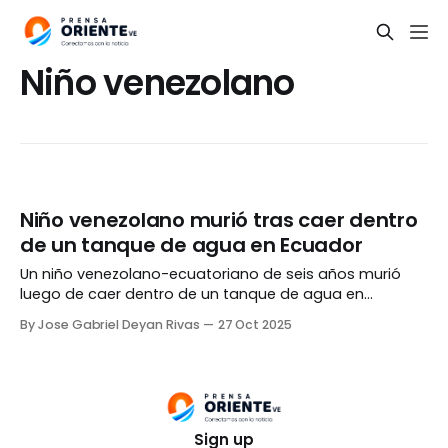
Niño venezolano
Niño venezolano murió tras caer dentro
de un tanque de agua en Ecuador
Un niño venezolano-ecuatoriano de seis años murió
luego de caer dentro de un tanque de agua en
Ecuador. El hecho ocurrió en la Unidad Educativa «Luis A.
By Jose Gabriel Deyan Rivas
27 Oct 2025
Martínez Agropecuario», ubicada en la localidad de
Ambato. El menor, identificado como Neil Alessandro
Quintana Mirabal, fue hallado por el personal de la
Sign up