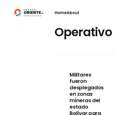
Home
About
Operativo 
Militares
fueron
desplegados
en zonas
mineras del
estado
Bolívar para