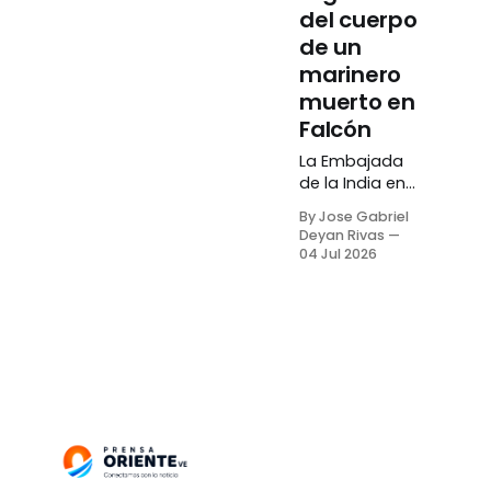
del cuerpo
de un
marinero
muerto en
Falcón
La Embajada
de la India en
Venezuela
By Jose Gabriel
exigió a las
Deyan Rivas
autoridades
04 Jul 2026
locales
investigar la
presunta
remoción de
los órganos
del cuerpo de
Shri Rakesh
Chauhan, un
marinero que
falleció el
pasado 07 de