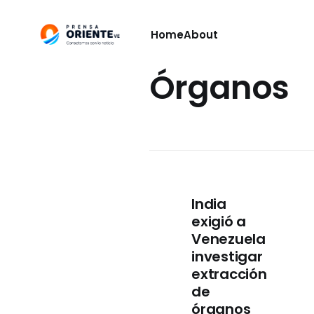
Home
About
Órganos
India
exigió a
Venezuela
investigar
extracción
de
órganos