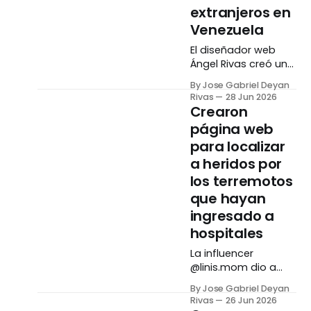
extranjeros en
Venezuela
El diseñador web
Ángel Rivas creó un
portal digital
By Jose Gabriel Deyan
destinado a reclutar
Rivas
28 Jun 2026
personas que
Crearon
puedan guiar a los
página web
rescatistas
para localizar
extranjeros que se
encuentran
a heridos por
prestando apoyo en
los terremotos
Venezuela por los
que hayan
terremotos. La
ingresado a
herramienta,
llamada Red de
hospitales
Voluntarios
La influencer
Intérpretes, contiene
@linis.mom dio a
dos opciones. La
conocer la creación
primera va dirigida a
By Jose Gabriel Deyan
de una página web
quienes deseen
Rivas
26 Jun 2026
destinada a reportar