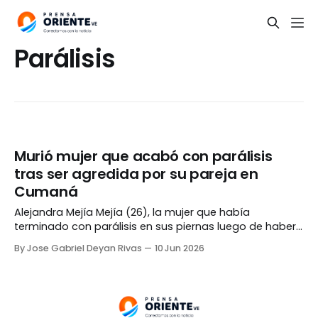
Parálisis
Murió mujer que acabó con parálisis
tras ser agredida por su pareja en
Cumaná
Alejandra Mejía Mejía (26), la mujer que había
terminado con parálisis en sus piernas luego de haber
sido agredida por su pareja, murió en el Hospital
By Jose Gabriel Deyan Rivas
10 Jun 2026
Universitario Antonio Patricio de Alcalá (Huapa) de
Cumaná, estado Sucre, tras pasar 15 días internada. De
acuerdo al medio NVH, la fémina había sido