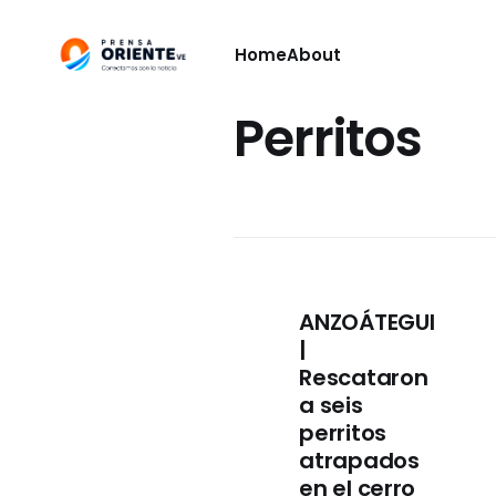
Home
About
Perritos
ANZOÁTEGUI
|
Rescataron
a seis
perritos
atrapados
en el cerro