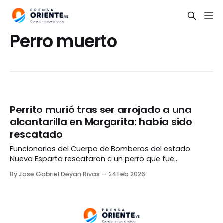
Perro muerto
Perrito murió tras ser arrojado a una
alcantarilla en Margarita: había sido
rescatado
Funcionarios del Cuerpo de Bomberos del estado
Nueva Esparta rescataron a un perro que fue
abandonado en el interior de una alcantarilla y con una
By Jose Gabriel Deyan Rivas
24 Feb 2026
herida en su abdomen. Lamentablemente, el animal no
logró sobrevivir debido a su delicado estado de salud.
El hecho ocurrió el lunes, 23 de febrero,