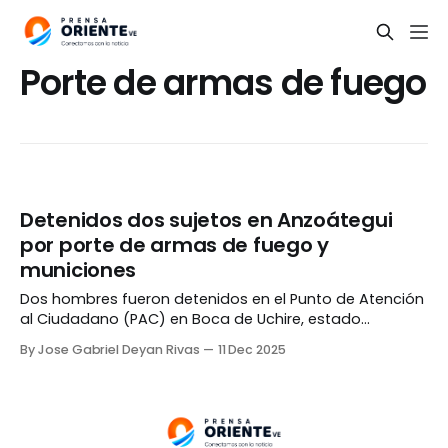
Porte de armas de fuego
Detenidos dos sujetos en Anzoátegui
por porte de armas de fuego y
municiones
Dos hombres fueron detenidos en el Punto de Atención
al Ciudadano (PAC) en Boca de Uchire, estado
Anzoátegui, por presunto porte de armas de fuego y
By Jose Gabriel Deyan Rivas
11 Dec 2025
municiones. Los sospechosos, identificados como
Cristhian Tineo Urbano y César Villalba Rojas, fueron
arrestado durante labores de inspección y chequeo de
personas y vehículos