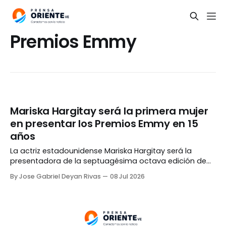
Premios Emmy
Mariska Hargitay será la primera mujer
en presentar los Premios Emmy en 15
años
La actriz estadounidense Mariska Hargitay será la
presentadora de la septuagésima octava edición de
los premios Emmy, siendo la primera mujer en
By Jose Gabriel Deyan Rivas
08 Jul 2026
encabezar la gala desde que Jane Lynch lo hiciera en
2011. «Sacar a la luz historias importantes ha sido el
motor de mi carrera. Es un gran honor