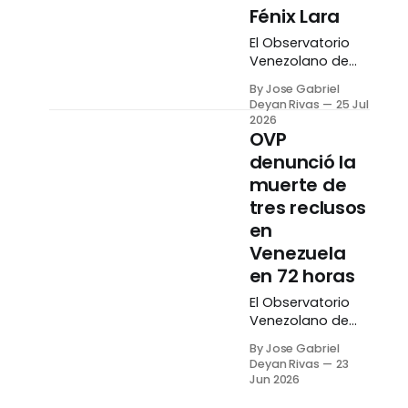
Fénix Lara
El Observatorio
Venezolano de
Prisiones (OVP)
By Jose Gabriel
denunció la
Deyan Rivas
25 Jul
muerte de dos
2026
reclusos en la
OVP
Comunidad
denunció la
Penitenciaria Fénix
muerte de
de la ciudad de
tres reclusos
Barquisimeto,
estado Lara,
en
elevando a 36 el
Venezuela
número de
en 72 horas
presos que han
fallecido en lo
El Observatorio
que va de 2026.
Venezolano de
De acuerdo al
Prisiones (OVP)
By Jose Gabriel
reporte del OVP,
denunció este
Deyan Rivas
23
el primer caso se
martes, 23 de
Jun 2026
junio, que tres