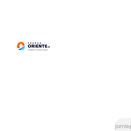
reclusos, dos
hombres y una
mujer, han
muerto bajo
custodia en
distintas cárceles
del país durante
las últimas 72
horas. La
Organización No
Gubernamental
(ONG) destacó
que el primero de
los casos se
registró el
sábado,