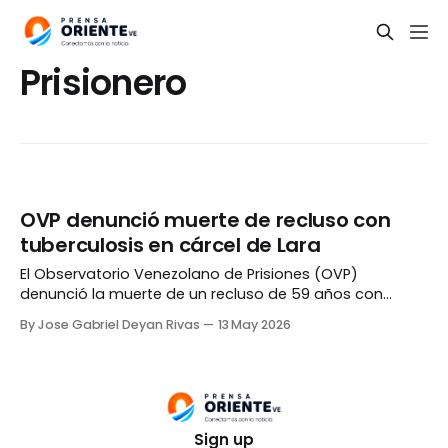
Prisionero
OVP denunció muerte de recluso con
tuberculosis en cárcel de Lara
El Observatorio Venezolano de Prisiones (OVP)
denunció la muerte de un recluso de 59 años con
tuberculosis de la Comunidad Penitenciaria Fénix de
By Jose Gabriel Deyan Rivas
13 May 2026
Barquisimeto, estado Lara. De acuerdo a la
Organización No Gubernamental (ONG), el ciudadano,
identificado como Willian Jonás Colina Delgado, perdió
la vida el pasado martes, convirtiéndose en
Sign up