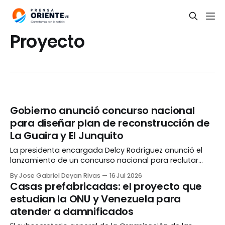
Proyecto
Gobierno anunció concurso nacional
para diseñar plan de reconstrucción de
La Guaira y El Junquito
La presidenta encargada Delcy Rodríguez anunció el
lanzamiento de un concurso nacional para reclutar
expertos en el estudio de suelos para elaborar un plan
By Jose Gabriel Deyan Rivas
16 Jul 2026
de reconstrucción de La Guaira y El Junquito, dos de las
Casas prefabricadas: el proyecto que
zonas más golpeadas por los terremotos del pasado
estudian la ONU y Venezuela para
24 de junio. Durante un recorrido realizado
atender a damnificados