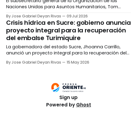
El subsecretario general de la Organización de las
Naciones Unidas para Asuntos Humanitarios, Tom
Fletcher, informó que el organismo internacional y el
By Jose Gabriel Deyan Rivas
09 Jul 2026
gobierno venezolano se encuentran estudiando la
Crisis hídrica en Sucre: gobierno anuncia
importación de viviendas prefabricadas para los
proyecto integral para la recuperación
damnificados por los terremotos. Durante una
del embalse Turimiquire
entrevista concedida a EFE, Fletcher detalló que el
Ejecutivo nacional
La gobernadora del estado Sucre, Jhoanna Carrillo,
anunció un proyecto integral para la recuperación del
Embalse Turimiquire, en medio de la prolongada crisis
By Jose Gabriel Deyan Rivas
15 May 2026
hídrica que afecta a gran parte de la entidad. Carrillo
explicó que el problema del sistema es de carácter
estructural, por lo que la intervención contempla tanto
Sign up
Powered by
Ghost