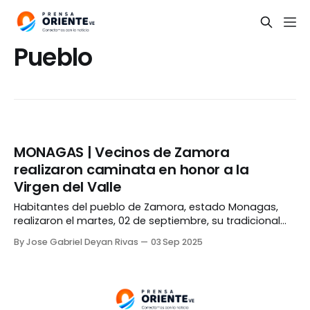
Pueblo
MONAGAS | Vecinos de Zamora
realizaron caminata en honor a la
Virgen del Valle
Habitantes del pueblo de Zamora, estado Monagas,
realizaron el martes, 02 de septiembre, su tradicional
peregrinación en honor a la Virgen del Valle, la cual
By Jose Gabriel Deyan Rivas
03 Sep 2025
reunió a cientos de feligreses. El recorrido, de siete
kilómetros de duración, comenzó con la
acostumbrada misa en el monumento de la Virgen del
Valle,